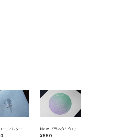
コール・レター｜
New プラネタリウム・カ
chor Letter | 活
ード｜Sunrise ｜活版
10
¥550