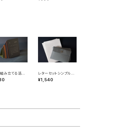
刷
印刷
で組み立てる活版
レターセットシンプル｜
ダー 2026
封筒付き｜活版印刷
80
¥1,540