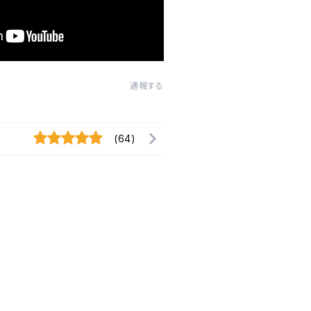
通報する
(64)