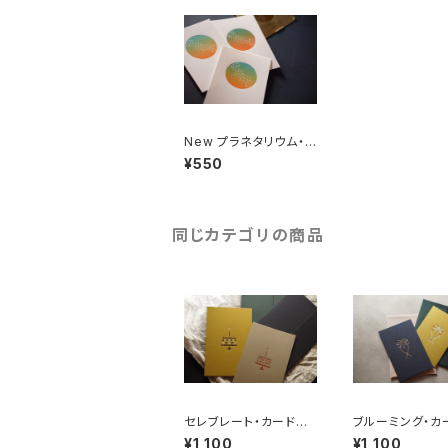
New プラネタリウム・カ
ード｜Sunset ｜活版
¥550
印刷
同じカテゴリの商品
セレブレート・カード｜
ブルーミング・カ
Celebrate card｜活
Blooming Ca
¥1,100
¥1,100