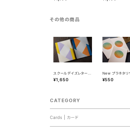
版印刷
版印刷
その他の商品
スクールデイズレター｜
New プラネタリ
2nd Semester｜活版
ード｜Sunset
¥1,650
¥550
印刷
印刷
CATEGORY
Cards | カード