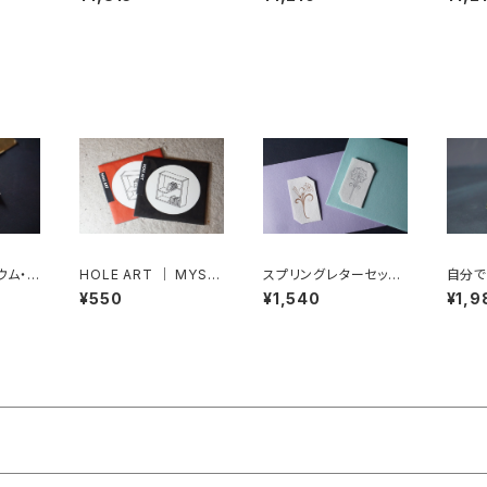
刷
版印
ウム・カ
HOLE ART ｜ MYST
スプリングレターセット
自分
 ｜活版
ERY SHELF｜ 活版印
｜Spring Letter Set
カレン
¥550
¥1,540
¥1,9
刷
｜ 活版印刷