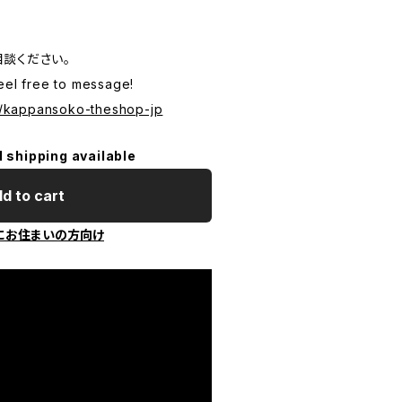
相談ください。
eel free to message!
ry/kappansoko-theshop-jp
l shipping available
d to cart
にお住まいの方向け