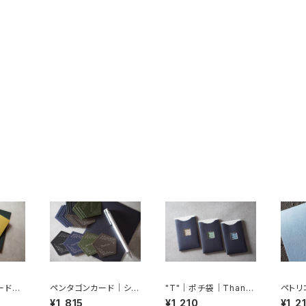
ード｜
ペンタゴンカード｜シル
"T"｜ポチ袋｜Thank
ペトリ
rd｜活
バーペン付き｜活版印
you card｜活版印刷
Petri
¥1,815
¥1,210
¥1,2