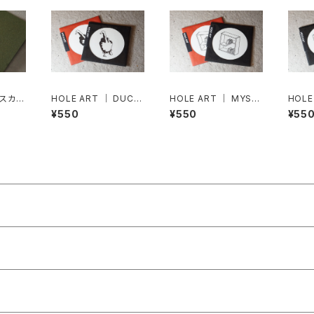
スカー
HOLE ART ｜ DUCK
HOLE ART ｜ MYST
HOLE
活版印
YOU｜活版印刷
ERY SHELF｜ 活版印
K PE
¥550
¥550
¥55
刷
刷