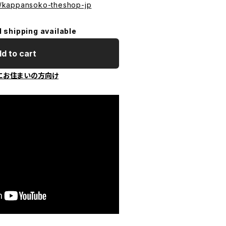
ry/kappansoko-theshop-jp
l shipping available
d to cart
にお住まいの方向け