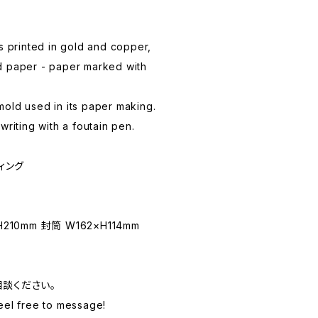
s printed in gold and copper,
d paper - paper marked with
old used in its paper making.
writing with a foutain pen.
ィング
10mm 封筒 W162×H114mm
相談ください。
eel free to message!