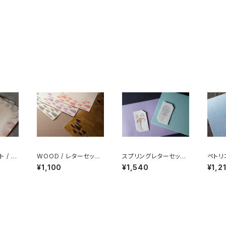
ト / 活
WOOD / レターセット /
スプリングレターセット
ペトリ
活版印刷
｜Spring Letter Set
Petri
¥1,100
¥1,540
¥1,2
｜ 活版印刷
版印