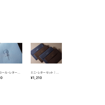
コール・レター｜
ミニ・レターセット｜エ
chor Letter | 活
ブリデイ｜ペン付き｜
10
¥1,210
刷
活版印刷