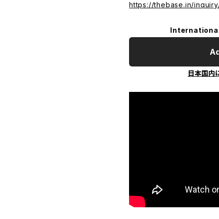
https://thebase.in/inqui
Internationa
Ad
日本国内