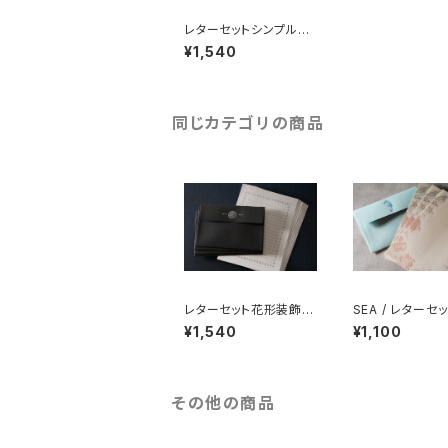
レターセットシンプル｜
封筒付き｜活版印刷
¥1,540
同じカテゴリの商品
レターセット花形装飾｜
SEA / レターセッ
封筒付き｜活版印刷
版印刷
¥1,540
¥1,100
その他の商品